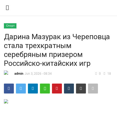
Спорт
Вход
Регистрация
Дарина Мазурак из Череповца
стала трехкратным
Контакты
серебряным призером
Правила размещения
Российско-китайских игр
Политика
admin
Jun 3, 2026 - 08:34
0
18
Экономика
Технологии
Спорт