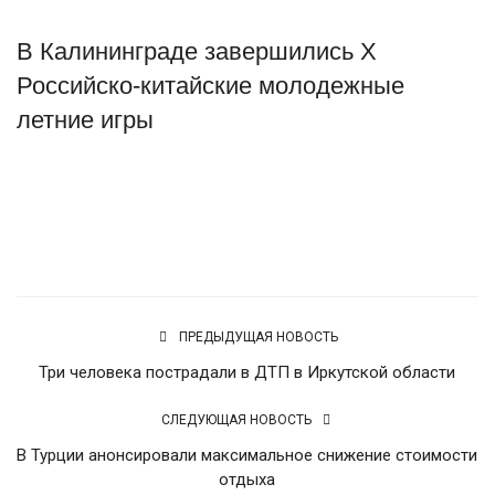
Туризм
В Калининграде завершились Х
Российско-китайские молодежные
Недвижимость
летние игры
Авто
Источник
Здоровье
Образование
Шоу-бизнес
ПРЕДЫДУЩАЯ НОВОСТЬ
Три человека пострадали в ДТП в Иркутской области
В мире
СЛЕДУЮЩАЯ НОВОСТЬ
Россия
В Турции анонсировали максимальное снижение стоимости
отдыха
Язык