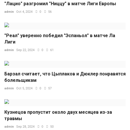
"Лацио" разгромил "Ниццу" в матче Лиги Европы
admin
Oct 4, 2024
0
56
"Реал" уверенно победил "Эспаньол" в матче Ла
Лиги
admin
Sep 22, 2024
0
61
Барзал считает, что Цыплаков и Дюклер понравятся
болельщикам
admin
Oct 5, 2024
0
57
Кузнецов пропустит около двух месяцев из-за
травмы
admin
Sep 28, 2024
0
50