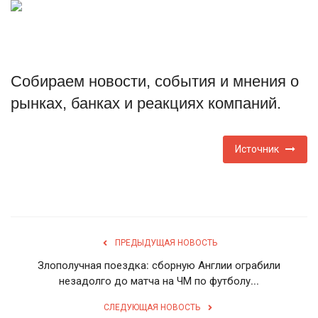
Туризм
Недвижимость
Собираем новости, события и мнения о
Авто
рынках, банках и реакциях компаний.
Здоровье
Источник
Образование
Шоу-бизнес
В мире
ПРЕДЫДУЩАЯ НОВОСТЬ
Злополучная поездка: сборную Англии ограбили
Россия
незадолго до матча на ЧМ по футболу...
СЛЕДУЮЩАЯ НОВОСТЬ
Язык