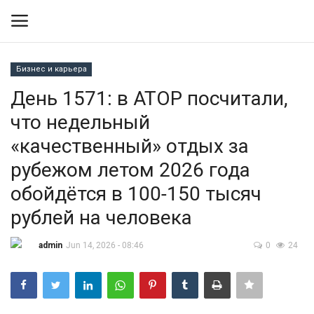
Бизнес и карьера
Вход
Регистрация
День 1571: в АТОР посчитали,
что недельный
Контакты
«качественный» отдых за
Правила размещения
рубежом летом 2026 года
обойдётся в 100-150 тысяч
Политика
рублей на человека
Экономика
admin
Jun 14, 2026 - 08:46
0
24
Технологии
Спорт