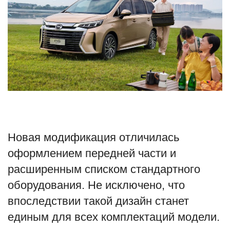
Туризм
Недвижимость
Авто
Здоровье
Образование
Новая модификация отличилась
Шоу-бизнес
оформлением передней части и
расширенным списком стандартного
В мире
оборудования. Не исключено, что
впоследствии такой дизайн станет
Россия
единым для всех комплектаций модели.
Язык