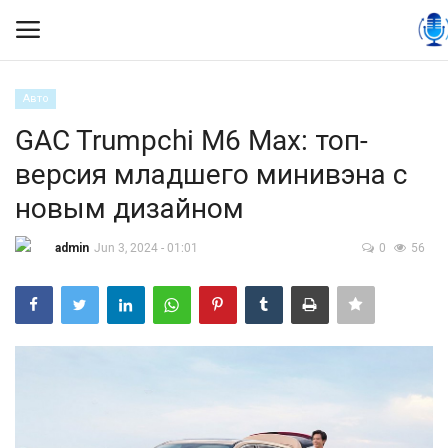
Авто
Вход
Регистрация
GAC Trumpchi M6 Max: топ-
версия младшего минивэна с
Контакты
новым дизайном
Правила размещения
admin
Jun 3, 2024 - 01:01
0
56
Политика
Экономика
Технологии
Спорт