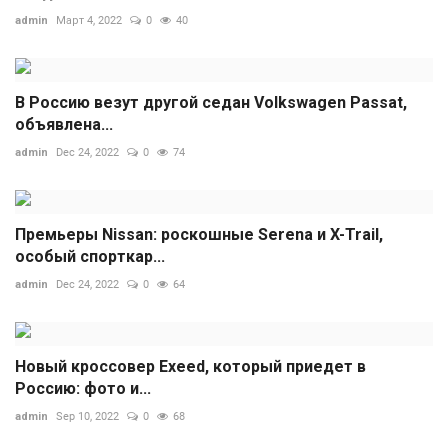
admin
Март 4, 2022
0
40
В Россию везут другой седан Volkswagen Passat,
объявлена...
admin
Dec 24, 2022
0
74
Премьеры Nissan: роскошные Serena и X-Trail,
особый спорткар...
admin
Dec 24, 2022
0
64
Новый кроссовер Exeed, который приедет в
Россию: фото и...
admin
Sep 10, 2022
0
68