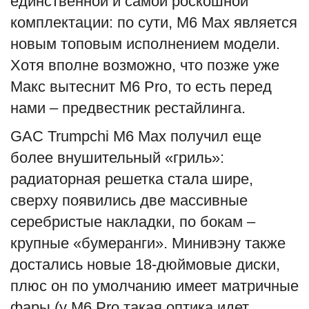
единственной и самой роскошной
комплектации: по сути, M6 Max является
новым топовым исполнением модели.
Хотя вполне возможно, что позже уже
Макс вытеснит M6 Pro, то есть перед
нами – предвестник рестайлинга.
GAC Trumpchi M6 Max получил еще
более внушительный «гриль»:
радиаторная решетка стала шире,
сверху появились две массивные
серебристые накладки, по бокам –
крупные «бумеранги». Минивэну также
достались новые 18-дюймовые диски,
плюс он по умолчанию имеет матричные
фары (у M6 Pro такая оптика идет