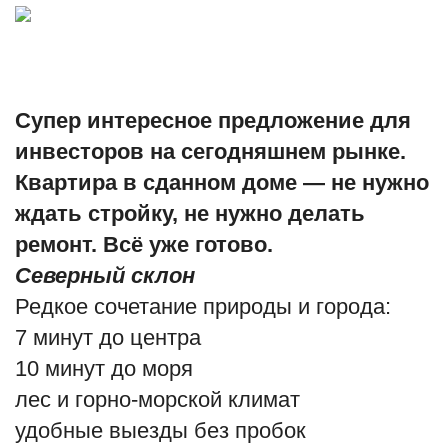
Туризм
Недвижимость
Супер интересное предложение для
Авто
инвесторов на сегодняшнем рынке.
Квартира в сданном доме — не нужно
Здоровье
ждать стройку, не нужно делать
Образование
ремонт. Всё уже готово.
Северный склон
Шоу-бизнес
Редкое сочетание природы и города:
7 минут до центра
В мире
10 минут до моря
Россия
лес и горно-морской климат
удобные выезды без пробок
Язык