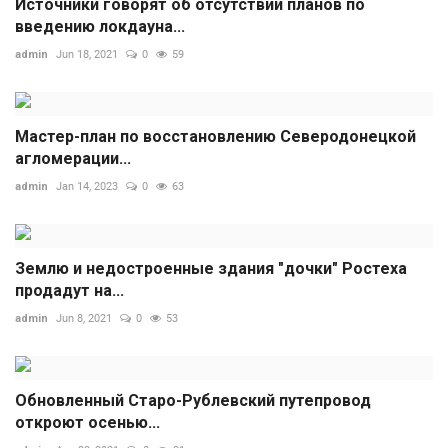
Источники говорят об отсутствии планов по
введению локдауна...
admin
Jun 18, 2021
0
59
Мастер-план по восстановлению Северодонецкой
агломерации...
admin
Jan 14, 2023
0
63
Землю и недостроенные здания "дочки" Ростеха
продадут на...
admin
Jun 8, 2021
0
53
Обновленный Старо-Рублевский путепровод
откроют осенью...