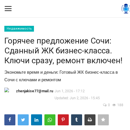
Недвижимость
Вход
Регистрация
Горячее предложение Сочи:
Сданный ЖК бизнес-класса.
Контакты
Ключи сразу, ремонт включен!
Правила размещения
Экономьте время и деньги: Готовый ЖК бизнес-класса в
Сочи с ключами и ремонтом
Политика
zhenjakise77@mail.ru
Jun 1, 2026 - 17:12
Экономика
Updated: Jun 2, 2026 - 15:45
0
188
Технологии
Спорт