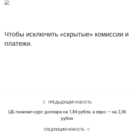
Туризм
Недвижимость
Чтобы исключить «скрытые» комиссии и
Авто
платежи.
Здоровье
Источник
Образование
Шоу-бизнес
В мире
ПРЕДЫДУЩАЯ НОВОСТЬ
ЦБ понизил курс доллара на 1,84 рубля, а евро — на 2,36
Россия
рубля
СЛЕДУЮЩАЯ НОВОСТЬ
Язык