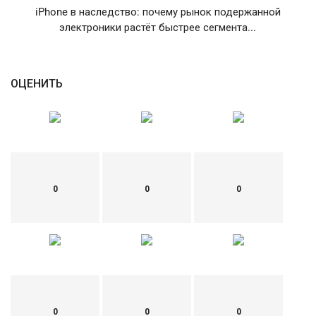
iPhone в наследство: почему рынок подержанной
English
Русский
электроники растёт быстрее сегмента...
ОЦЕНИТЬ
0
0
0
0
0
0