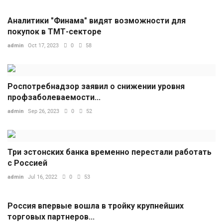
Аналитики "Финама" видят возможности для
покупок в ТМТ-секторе
admin
Oct 17, 2023
0
58
Роспотребнадзор заявил о снижении уровня
профзаболеваемости...
admin
Sep 26, 2023
0
52
Три эстонских банка временно перестали работать
с Россией
admin
Jul 16, 2022
0
53
Россия впервые вошла в тройку крупнейших
торговых партнеров...