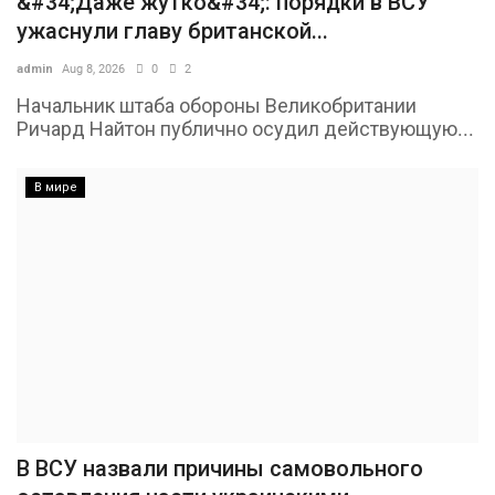
&#34;Даже жутко&#34;: порядки в ВСУ
ужаснули главу британской...
admin
Aug 8, 2026
0
2
Начальник штаба обороны Великобритании
Ричард Найтон публично осудил действующую...
В мире
В ВСУ назвали причины самовольного