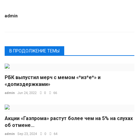
admin
В ПРОДОЛЖЕНИЕ ТЕМЫ
РБК выпустил мерч с мемом «*из*е*» и
«допиздержками»
admin
Jun 24, 2022
0
66
Акции «Газпрома» растут более чем на 5% на слухах
об отмене...
admin
Sep 23, 2024
0
64