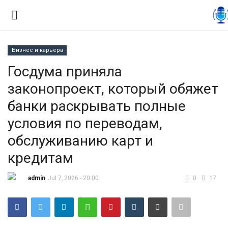
Бизнес и карьера
Вход
Регистрация
Госдума приняла
законопроект, который обяжет
Контакты
банки раскрывать полные
Правила размещения
условия по переводам,
обслуживанию карт и
Политика
кредитам
Экономика
admin
Jul 7, 2026 - 20:00
0
17
Технологии
Спорт