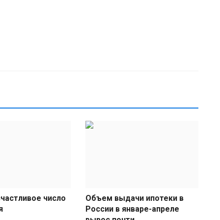
5
В
ad
У
р
б
счастливое число
Объем выдачи ипотеки в
я
России в январе-апреле
вырос почти...