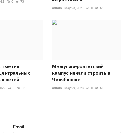
022
0
73
admin
May 28, 2021
0
66
О
д
ad
отметил
Межуниверситетский
центральных
кампус начали строить в
F
 сетей...
Челябинске
с
м
2022
0
63
admin
May 29, 2023
0
61
Email