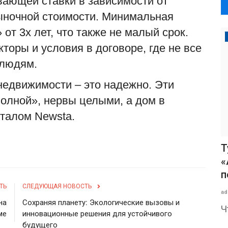
авающей ставки в зависимости от
рыночной стоимости. Минимальная
 от 3х лет, что также не малый срок.
торы и условия в договоре, где не все
 людям.
недвижимости – это надежно. Эти
полной»
,
нервы целыми, а дом в
орталом
Newsta
.
Т
«
п
ТЬ
СЛЕДУЮЩАЯ НОВОСТЬ
ad
на
Сохраняя планету: Экологические вызовы и
Ч
ме
инновационные решения для устойчивого
будущего