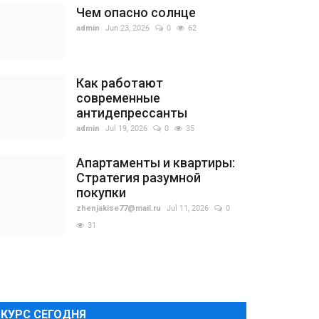
Чем опасно солнце
admin
Jun 23, 2026
0
62
Как работают
современные
антидепрессанты
admin
Jul 19, 2026
0
35
Апартаменты и квартиры:
Стратегия разумной
покупки
zhenjakise77@mail.ru
Jul 11, 2026
0
31
КУРС СЕГОДНЯ