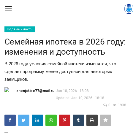
Недвижимость
Вход
Регистрация
Семейная ипотека в 2026 году:
изменения и доступность
Контакты
В 2026 году условия семейной ипотеки изменятся, что
Правила размещения
сделает программу менее доступной для некоторых
заемщиков.
Политика
zhenjakise77@mail.ru
Jan 10, 2026 - 18:08
Экономика
Updated: Jan 10, 2026 - 18:18
0
1938
Технологии
Спорт