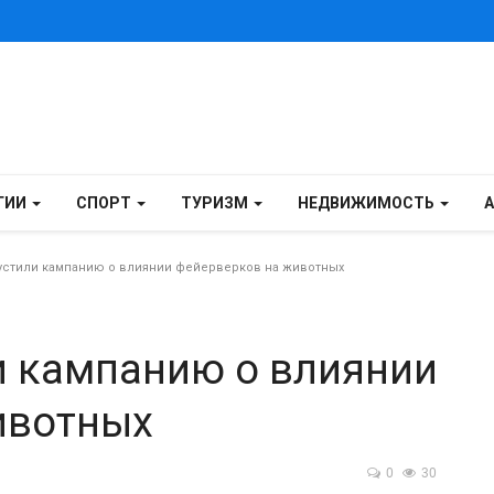
ГИИ
СПОРТ
ТУРИЗМ
НЕДВИЖИМОСТЬ
устили кампанию о влиянии фейерверков на животных
и кампанию о влиянии
ивотных
0
30