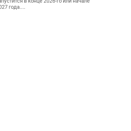
апустится в конце 2026-го или начале
027 года....
Маркетинг и реклама
горь Писарский, «Р.И.М. —
нтериум»: краткая история
оссийского...
min
Aug 6, 2026
0
3
еседа о вехах становления и развития
ндустрии