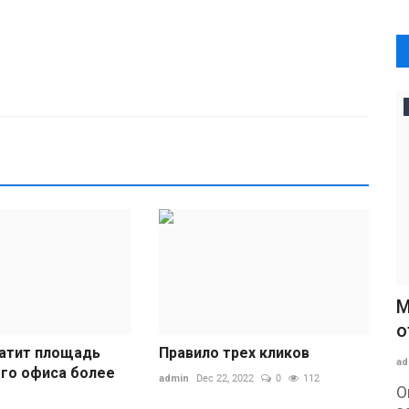
М
о
ратит площадь
Правило трех кликов
ad
го офиса более
admin
Dec 22, 2022
0
112
О