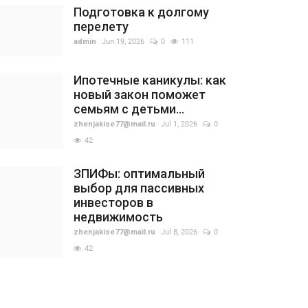
Подготовка к долгому
перелету
admin
Jun 19, 2026
0
111
Ипотечные каникулы: как
новый закон поможет
семьям с детьми...
zhenjakise77@mail.ru
Jul 1, 2026
0
42
ЗПИФы: оптимальный
выбор для пассивных
инвесторов в
недвижимость
zhenjakise77@mail.ru
Jul 8, 2026
0
42