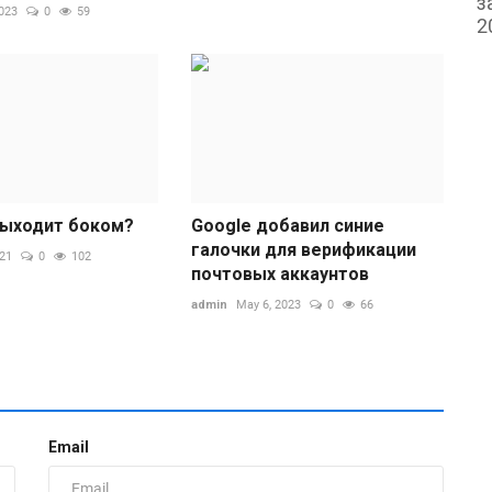
з
2023
0
59
2
выходит боком?
Google добавил синие
галочки для верификации
021
0
102
почтовых аккаунтов
admin
May 6, 2023
0
66
И
И
р
ad
Email
Б
и