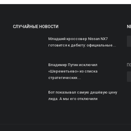
СЛУЧАЙНЫЕ НОВОСТИ
N
Младший кроссовер Nissan NX7
готовится к дебюту: официальные...
И
Владимир Путин исключил
П
в
«Шереметьево» из списка
стратегических...
О
ad
Бот показывал самую дешёвую цену
лида. А мы его отключили
И
н
О