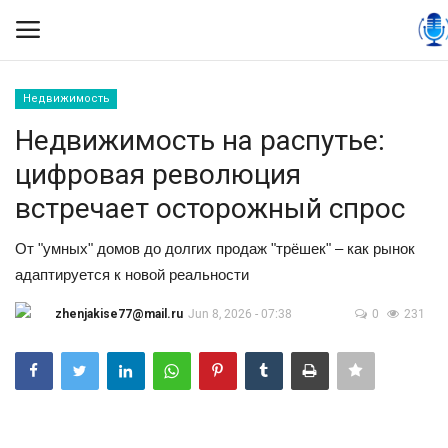
Недвижимость
Вход
Регистрация
Недвижимость на распутье:
цифровая революция
Контакты
встречает осторожный спрос
Правила размещения
От "умных" домов до долгих продаж "трёшек" – как рынок
адаптируется к новой реальности
Политика
zhenjakise77@mail.ru
Jun 8, 2026 - 07:38
0
231
Экономика
Технологии
Спорт