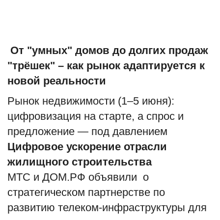
Туризм
Недвижимость
От "умных" домов до долгих продаж
"трёшек" – как рынок адаптируется к
Авто
новой реальности
Здоровье
Рынок недвижимости (1–5 июня):
цифровизация на старте, а спрос и
Образование
предложение — под давлением
Шоу-бизнес
Цифровое ускорение отрасли
жилищного строительства
В мире
МТС и ДОМ.PФ объявили о
стратегическом партнерстве по
Россия
развитию телеком-инфраструктуры для
Язык