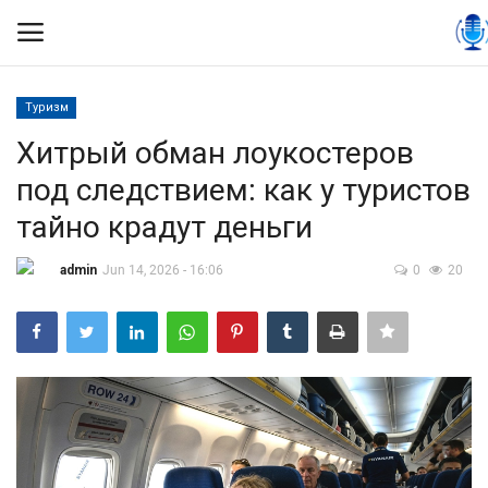
Туризм
Вход
Регистрация
Хитрый обман лоукостеров
под следствием: как у туристов
Контакты
тайно крадут деньги
Правила размещения
admin
Jun 14, 2026 - 16:06
0
20
Политика
Экономика
Технологии
Спорт