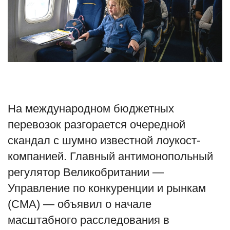
Туризм
Недвижимость
Авто
Здоровье
На международном бюджетных
перевозок разгорается очередной
Образование
скандал с шумно известной лоукост-
Шоу-бизнес
компанией. Главный антимонопольный
регулятор Великобритании —
В мире
Управление по конкуренции и рынкам
Россия
(CMA) — объявил о начале
масштабного расследования в
Язык