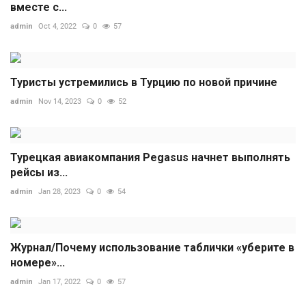
вместе с...
admin
Oct 4, 2022
0
57
Туристы устремились в Турцию по новой причине
admin
Nov 14, 2023
0
52
Турецкая авиакомпания Pegasus начнет выполнять
рейсы из...
admin
Jan 28, 2023
0
54
Журнал/Почему использование таблички «уберите в
номере»...
admin
Jan 17, 2022
0
57