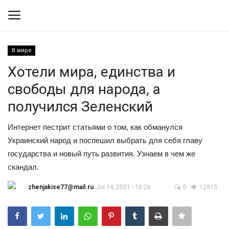
В мире
Вход
Регистрация
Хотели мира, единства и
свободы для народа, а
Контакты
получился Зеленский
Правила размещения
Интернет пестрит статьями о том, как обманулся
Украинский народ и поспешил выбрать для себя главу
Политика
государства и новый путь развития. Узнаем в чем же
скандал.
Экономика
zhenjakise77@mail.ru
Jul 14, 2021 - 16:26
0
12915
Технологии
Спорт