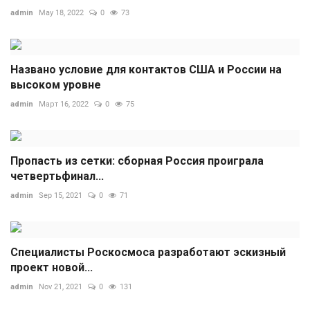
admin
May 18, 2022
0
73
Названо условие для контактов США и России на
высоком уровне
admin
Март 16, 2022
0
75
Пропасть из сетки: сборная Россия проиграла
четвертьфинал...
admin
Sep 15, 2021
0
71
Специалисты Роскосмоса разработают эскизный
проект новой...
admin
Nov 21, 2021
0
131