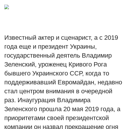
Туризм
Недвижимость
Известный актер и сценарист, а с 2019
Авто
года еще и президент Украины,
Здоровье
государственный деятель
Владимир
Зеленский
, уроженец Кривого Рога
Образование
бывшего
Украинского ССР
, когда то
поддерживавший Евромайдан, недавно
Шоу-бизнес
стал центром внимания в очередной
В мире
раз. Инаугурация Владимира
Зеленского прошла 20 мая 2019 года, а
Россия
приоритетами своей президентской
компании он назвал прекращение огня
Язык