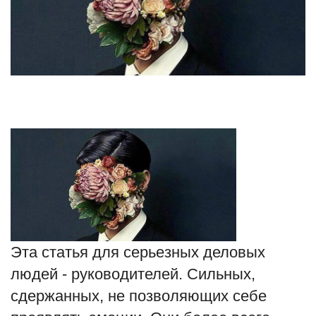
Туризм
Недвижимость
Авто
Здоровье
Образование
Шоу-бизнес
В мире
Эта статья для серьезных деловых
людей - руководителей. Сильных,
Россия
сдержанных, не позволяющих себе
Язык