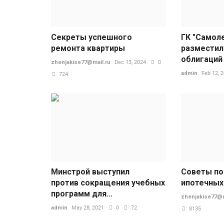
Секреты успешного
ГК "Самол
ремонта квартиры
разместил
облигаций
zhenjakise77@mail.ru
Dec 13, 2024
0
admin
Feb 12, 
724
Минстрой выступил
Советы по
против сокращения учебных
ипотечных
программ для...
zhenjakise77@m
admin
May 28, 2021
0
72
8135