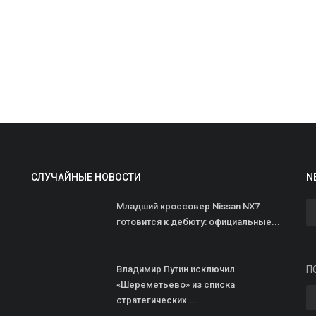
СЛУЧАЙНЫЕ НОВОСТИ
N
В
п
Младший кроссовер Nissan NX7
готовится к дебюту: официальные...
ad
В
«
Владимир Путин исключил
П
б
«Шереметьево» из списка
стратегических...