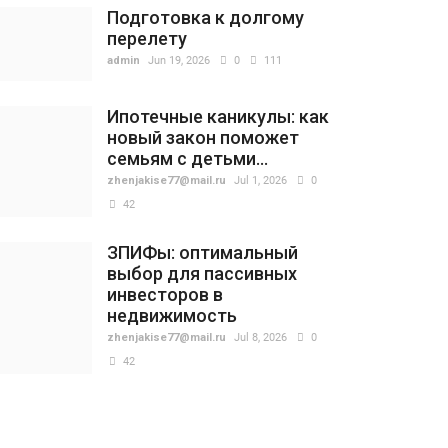
Подготовка к долгому
перелету
admin
Jun 19, 2026
0
111
Ипотечные каникулы: как
новый закон поможет
семьям с детьми...
zhenjakise77@mail.ru
Jul 1, 2026
0
42
ЗПИФы: оптимальный
выбор для пассивных
инвесторов в
недвижимость
zhenjakise77@mail.ru
Jul 8, 2026
0
42