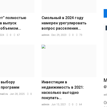
ет" полностью
Смольный в 2024 году
а выпуск
намерен урегулировать
 объемом...
вопрос расселения...
2024
0
67
admin
Dec 29, 2023
0
73
М
 выбору
Инвестиции в
о
 программ
недвижимость в 2021:
насколько выгодно
ail.ru
Jan 28, 2025
0
ad
покупать...
О
admin
Jun 13, 2021
0
64