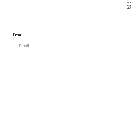
з
2
Email
И
И
р
ad
Б
и