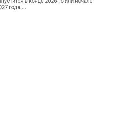
апустится в конце 2026-го или начале
027 года....
Маркетинг и реклама
горь Писарский, «Р.И.М. —
нтериум»: краткая история
оссийского...
min
Aug 6, 2026
0
3
еседа о вехах становления и развития
ндустрии