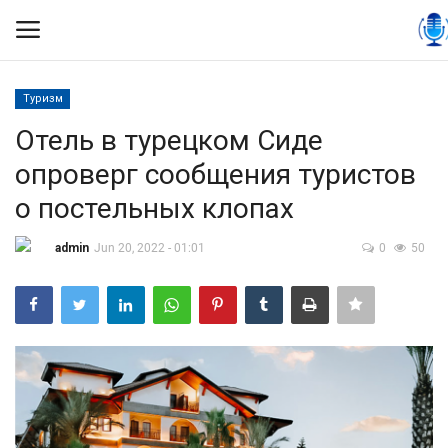
Туризм
Вход
Регистрация
Отель в турецком Сиде
опроверг сообщения туристов
Контакты
о постельных клопах
Правила размещения
admin
Jun 20, 2022 - 01:01
0
50
Политика
Экономика
Технологии
Спорт