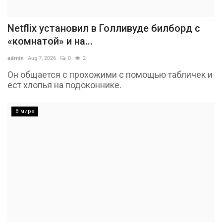
Netflix установил в Голливуде билборд с
«комнатой» и на...
admin
Aug 7, 2026
0
2
Он общается с прохожими с помощью табличек и
ест хлопья на подоконнике.
В мире