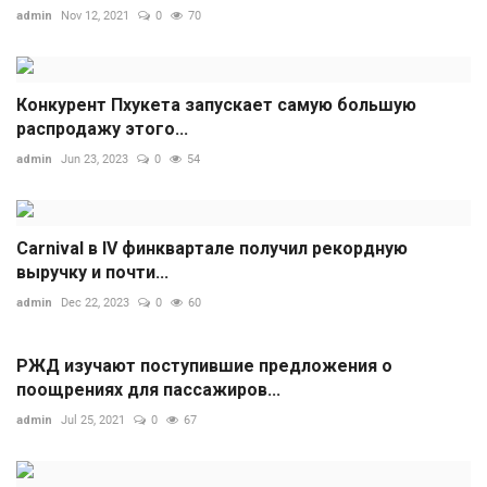
admin
Nov 12, 2021
0
70
Конкурент Пхукета запускает самую большую
распродажу этого...
admin
Jun 23, 2023
0
54
Carnival в IV финквартале получил рекордную
выручку и почти...
admin
Dec 22, 2023
0
60
РЖД изучают поступившие предложения о
поощрениях для пассажиров...
admin
Jul 25, 2021
0
67