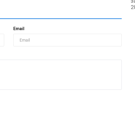
з
2
Email
И
И
р
ad
Б
и