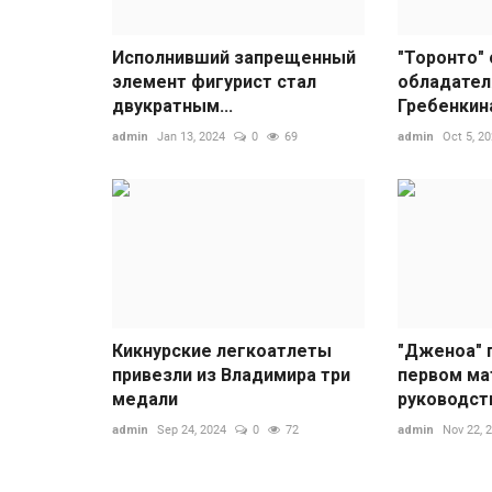
Исполнивший запрещенный
"Торонто"
элемент фигурист стал
обладател
двукратным...
Гребенкина
admin
Jan 13, 2024
0
69
admin
Oct 5, 2
Кикнурские легкоатлеты
"Дженоа" 
привезли из Владимира три
первом ма
медали
руководств
admin
Sep 24, 2024
0
72
admin
Nov 22, 