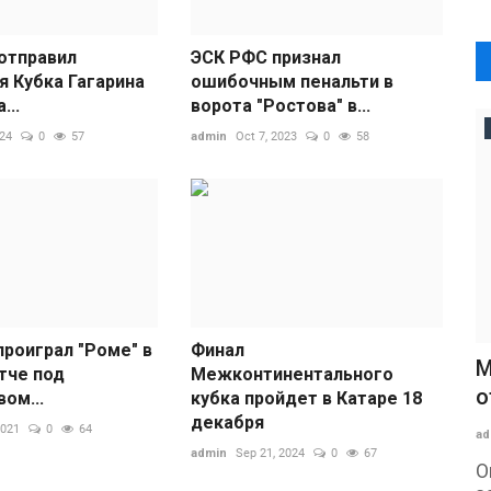
 отправил
ЭСК РФС признал
я Кубка Гагарина
ошибочным пенальти в
...
ворота "Ростова" в...
024
0
57
admin
Oct 7, 2023
0
58
проиграл "Роме" в
Финал
М
тче под
Межконтинентального
о
ом...
кубка пройдет в Катаре 18
декабря
2021
0
64
ad
admin
Sep 21, 2024
0
67
О