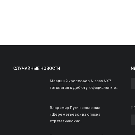
СЛУЧАЙНЫЕ НОВОСТИ
N
В
Младший кроссовер Nissan NX7
п
готовится к дебюту: официальные...
ad
В
Владимир Путин исключил
П
«
«Шереметьево» из списка
б
стратегических...