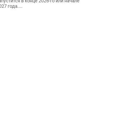
апустится в конце 2026-го или начале
027 года....
Маркетинг и реклама
горь Писарский, «Р.И.М. —
нтериум»: краткая история
оссийского...
min
Aug 6, 2026
0
3
еседа о вехах становления и развития
ндустрии