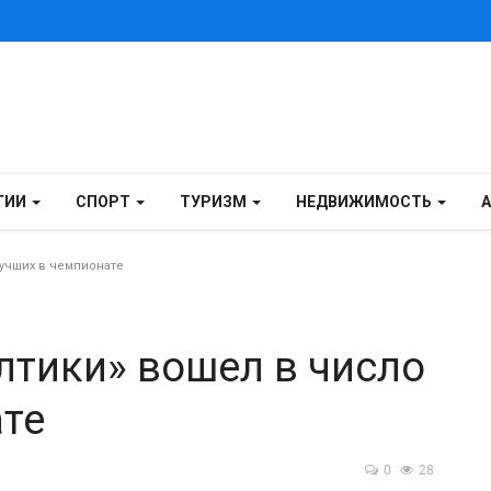
ГИИ
СПОРТ
ТУРИЗМ
НЕДВИЖИМОСТЬ
учших в чемпионате
лтики» вошел в число
ате
0
28