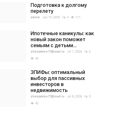
Подготовка к долгому
перелету
admin
Jun 19, 2026
0
111
Ипотечные каникулы: как
новый закон поможет
семьям с детьми...
zhenjakise77@mail.ru
Jul 1, 2026
0
42
ЗПИФы: оптимальный
выбор для пассивных
инвесторов в
недвижимость
zhenjakise77@mail.ru
Jul 8, 2026
0
42