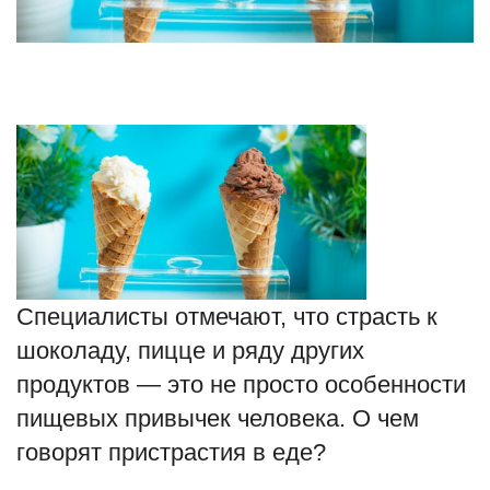
Туризм
Недвижимость
Авто
Здоровье
Образование
Специалисты отмечают, что страсть к
Шоу-бизнес
шоколаду, пицце и ряду других
В мире
продуктов — это не просто особенности
пищевых привычек человека. О чем
Россия
говорят пристрастия в еде?
Язык