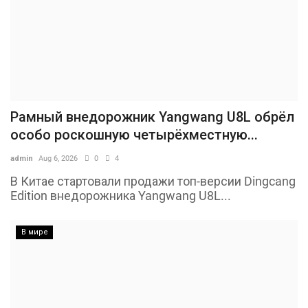
Рамный внедорожник Yangwang U8L обрёл
особо роскошную четырёхместную...
admin
Aug 6, 2026
0
4
В Китае стартовали продажи топ-версии Dingcang
Edition внедорожника Yangwang U8L...
В мире