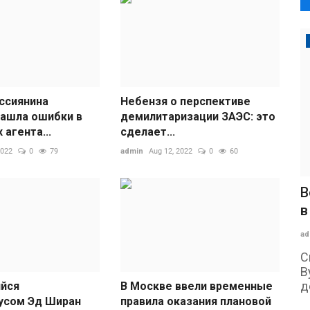
ссиянина
Небензя о перспективе
ашла ошибки в
демилитаризации ЗАЭС: это
 агента...
сделает...
2022
0
79
admin
Aug 12, 2022
0
60
В
в
ad
С
В
д
йся
В Москве ввели временные
усом Эд Ширан
правила оказания плановой