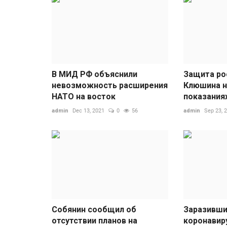
В МИД РФ объяснили
Защита ро
невозможность расширения
Клюшина н
НАТО на восток
показаниях
admin
Dec 13, 2021
0
56
admin
Sep 23, 
Собянин сообщил об
Заразивши
отсутствии планов на
коронавир