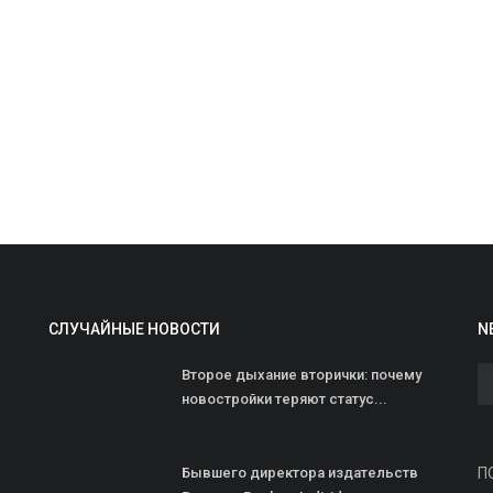
И
И
р
СЛУЧАЙНЫЕ НОВОСТИ
N
ad
Б
Второе дыхание вторички: почему
и
новостройки теряют статус...
Бывшего директора издательств
П