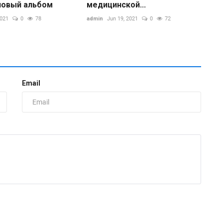
новый альбом
медицинской...
2021
0
78
admin
Jun 19, 2021
0
72
Email
«
и
д
zh
И
н
н