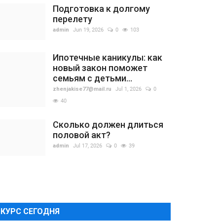
Подготовка к долгому
перелету
admin
Jun 19, 2026
0
103
Ипотечные каникулы: как
новый закон поможет
семьям с детьми...
zhenjakise77@mail.ru
Jul 1, 2026
0
40
Сколько должен длиться
половой акт?
admin
Jul 17, 2026
0
39
КУРС СЕГОДНЯ