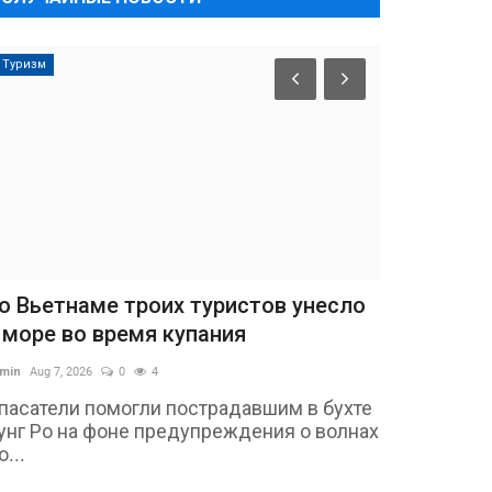
Туризм
о Вьетнаме троих туристов унесло
 море во время купания
min
Aug 7, 2026
0
4
пасатели помогли пострадавшим в бухте
унг Ро на фоне предупреждения о волнах
о...