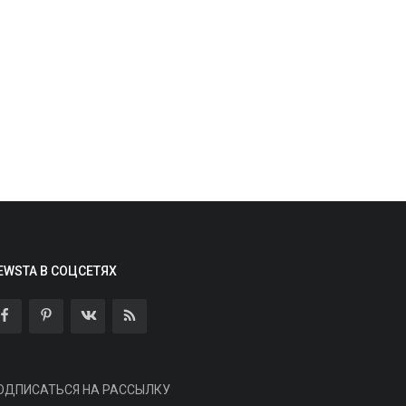
Маркетинг и реклама
горь Писарский, «Р.И.М. —
нтериум»: краткая история
оссийского...
EWSTA В СОЦСЕТЯХ
min
Aug 6, 2026
0
3
еседа о вехах становления и развития
ндустрии
Здоровье
ОДПИСАТЬСЯ НА РАССЫЛКУ