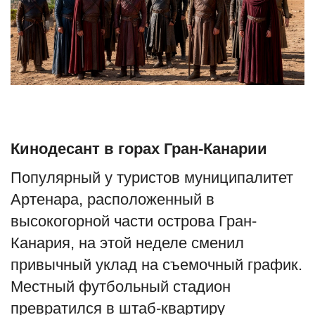
Туризм
Недвижимость
Авто
Здоровье
Кинодесант в горах Гран-Канарии
Образование
Популярный у туристов муниципалитет
Артенара, расположенный в
Шоу-бизнес
высокогорной части острова Гран-
В мире
Канария, на этой неделе сменил
привычный уклад на съемочный график.
Россия
Местный футбольный стадион
превратился в штаб-квартиру
Язык