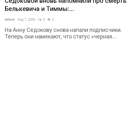
Седоковой вновь напомнили про смерть
Белькевича и Тиммы:...
admin
Aug 7, 2026
0
2
На Анну Седокову снова напали подписчики.
Теперь они намекают, что статус «черная...