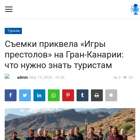
Туризм
Вход
Регистрация
Съемки приквела «Игры
престолов» на Гран-Канарии:
Контакты
что нужно знать туристам
Правила размещения
admin
May 15, 2026 - 16:36
0
20
Политика
Экономика
Технологии
Спорт