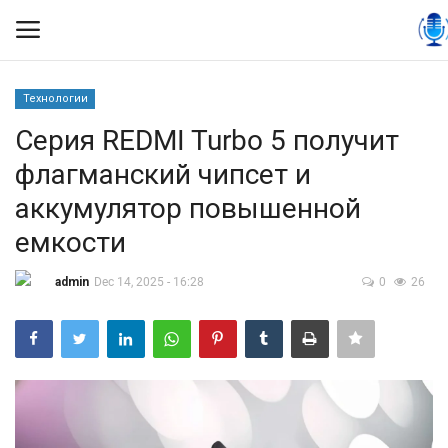
Технологии
Вход
Регистрация
Серия REDMI Turbo 5 получит
флагманский чипсет и
Контакты
аккумулятор повышенной
Правила размещения
емкости
Политика
admin
Dec 14, 2025 - 16:28
0
26
Экономика
Технологии
Спорт