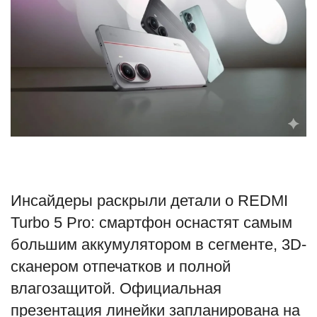
Туризм
Недвижимость
Авто
Здоровье
Образование
Инсайдеры раскрыли детали о REDMI
Шоу-бизнес
Turbo 5 Pro: смартфон оснастят самым
В мире
большим аккумулятором в сегменте, 3D-
сканером отпечатков и полной
Россия
влагозащитой. Официальная
презентация линейки запланирована на
Язык