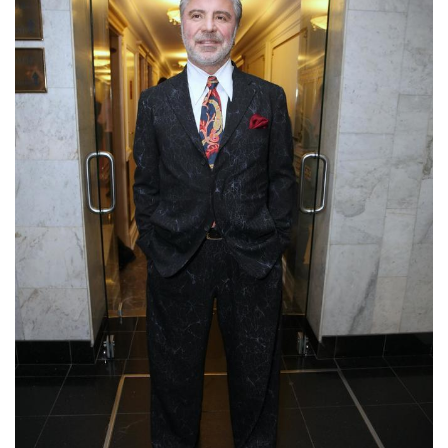
Туризм
Недвижимость
Авто
Здоровье
Образование
Шоу-бизнес
В мире
Россия
Язык