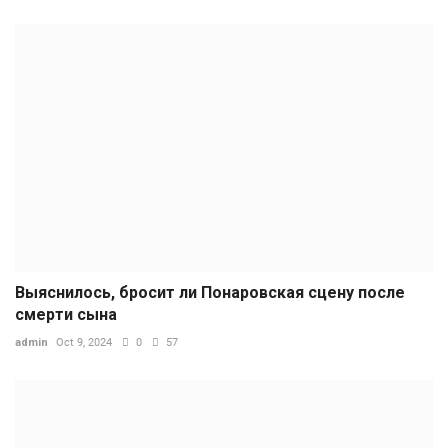
Выяснилось, бросит ли Понаровская сцену после
смерти сына
admin
Oct 9, 2024
0
57