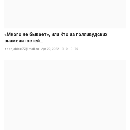
«Много не бывает», или Кто из голливудских
знаменитостей...
zhenjakise77@mail.ru
Apr 22, 2022
0
70