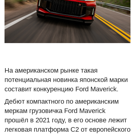
Туризм
Недвижимость
Авто
Здоровье
На американском рынке такая
Образование
потенциальная новинка японской марки
Шоу-бизнес
составит конкуренцию Ford Maverick.
Дебют компактного по американским
В мире
меркам грузовичка Ford Maverick
Россия
прошёл в 2021 году, в его основе лежит
легковая платформа C2 от европейского
Язык