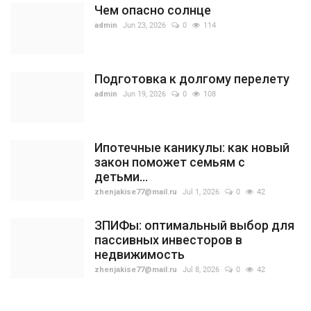
Чем опасно солнце
admin
Jun 23, 2026
0
114
Подготовка к долгому перелету
admin
Jun 19, 2026
0
108
Ипотечные каникулы: как новый
закон поможет семьям с
детьми...
zhenjakise77@mail.ru
Jul 1, 2026
0
42
ЗПИФы: оптимальный выбор для
пассивных инвесторов в
недвижимость
zhenjakise77@mail.ru
Jul 8, 2026
0
42