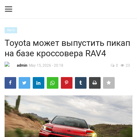
Авто
Вход
Регистрация
Toyota может выпустить пикап
на базе кроссовера RAV4
Контакты
admin
May 15, 2026 - 20:18
0
23
Правила размещения
Политика
Экономика
Технологии
Спорт