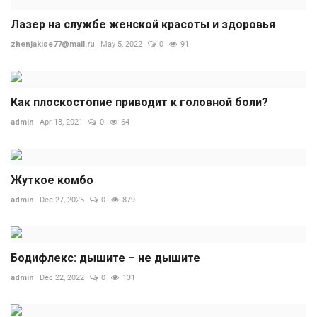
Лазер на службе женской красоты и здоровья
zhenjakise77@mail.ru
May 5, 2022
0
91
Как плоскостопие приводит к головной боли?
admin
Apr 18, 2021
0
64
Жуткое комбо
admin
Dec 27, 2025
0
879
Бодифлекс: дышите – не дышите
admin
Dec 22, 2022
0
131