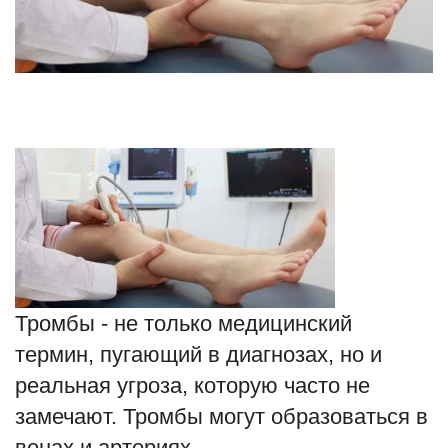
Туризм
Недвижимость
Авто
Здоровье
Образование
Шоу-бизнес
Тромбы - не только медицинский
В мире
термин, пугающий в диагнозах, но и
реальная угроза, которую часто не
Россия
замечают. Тромбы могут образоваться в
Язык
венах и артериях.