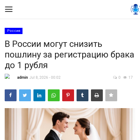
Россия
Вход
Регистрация
В России могут снизить
пошлину за регистрацию брака
Контакты
до 1 рубля
Правила размещения
admin
Jul 8, 2026 - 00:02
0
17
Политика
Экономика
Технологии
Спорт