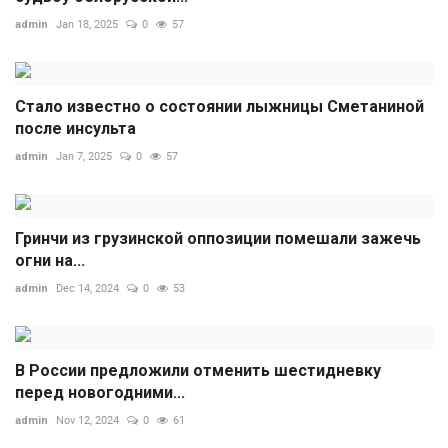
admin
Jan 18, 2025
0
57
Стало известно о состоянии лыжницы Сметаниной
после инсульта
admin
Jan 7, 2025
0
57
Гринчи из грузинской оппозиции помешали зажечь
огни на...
admin
Dec 14, 2024
0
53
В России предложили отменить шестидневку
перед новогодними...
admin
Nov 12, 2024
0
61