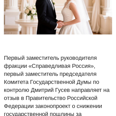
Туризм
Недвижимость
Авто
Здоровье
Первый заместитель руководителя
Образование
фракции «Справедливая Россия»,
первый заместитель председателя
Шоу-бизнес
Комитета Государственной Думы по
В мире
контролю Дмитрий Гусев направляет на
отзыв в Правительство Российской
Россия
Федерации законопроект о снижении
государственной пошлины за
Язык