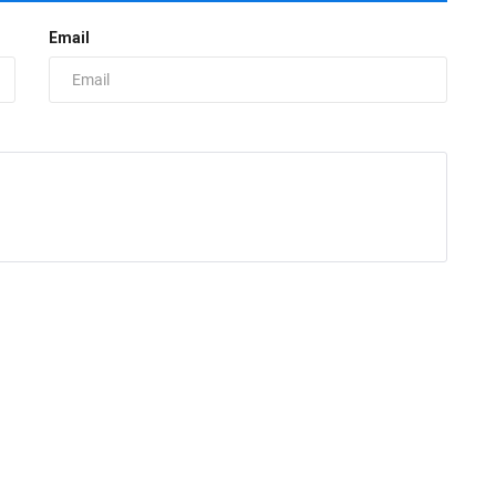
Email
П
п
ad
Ф
б
в