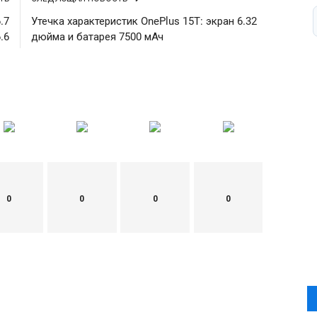
.7
Утечка характеристик OnePlus 15T: экран 6.32
.6
дюйма и батарея 7500 мАч
0
0
0
0