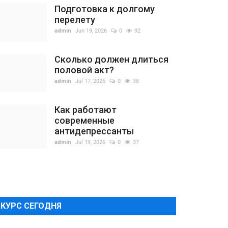
Подготовка к долгому
перелету
admin
Jun 19, 2026
0
92
Сколько должен длиться
половой акт?
admin
Jul 17, 2026
0
38
Как работают
современные
антидепрессанты
admin
Jul 19, 2026
0
37
КУРС СЕГОДНЯ