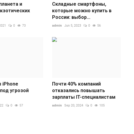
планета и
Складные смартфоны,
экзотических
которые можно купить в
России: выбор...
2021
0
73
admin
Jun 5, 2023
0
56
Э
с
п
 iPhone
Почти 40% компаний
 под угрозой
отказались повышать
ad
зарплаты IT-специалистам
С
п
022
0
57
admin
Sep 20, 2024
0
105
п