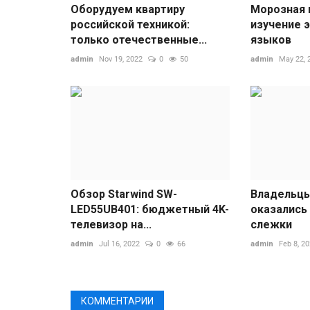
Оборудуем квартиру
Морозная 
российской техникой:
изучение 
только отечественные...
языков
admin
Nov 19, 2022
0
50
admin
May 22, 
Обзор Starwind SW-
Владельцы
LED55UB401: бюджетный 4K-
оказались
телевизор на...
слежки
admin
Jul 16, 2022
0
66
admin
Feb 8, 2
КОММЕНТАРИИ