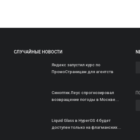
О
СЛУЧАЙНЫЕ НОВОСТИ
N
л
Яндекс запустил курс по
ad
ПромоСтраницам для агентств
О
г
э
Синоптик Леус спрогнозировал
П
возвращение погоды в Москве...
Liquid Glass в HyperOS 4 будет
доступен только на флагманских...