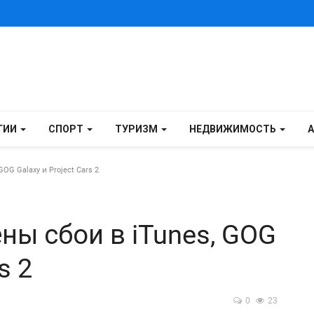
ГИИ
СПОРТ
ТУРИЗМ
НЕДВИЖИМОСТЬ
OG Galaxy и Project Cars 2
ены сбои в iTunes, GOG
s 2
0
23