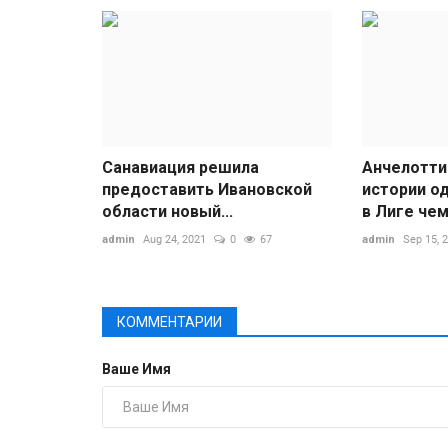
Санавиация решила
Анчелотти
предоставить Ивановской
истории о
области новый...
в Лиге чем
admin
Aug 24, 2021
0
67
admin
Sep 15, 
КОММЕНТАРИИ
Ваше Имя