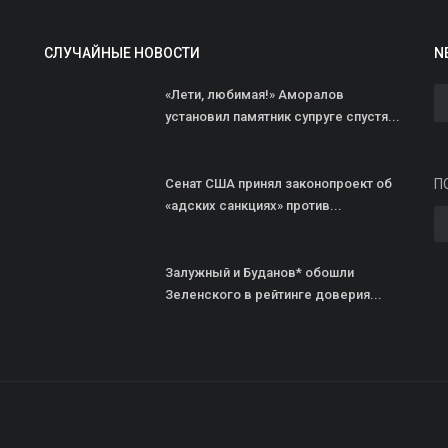
СЛУЧАЙНЫЕ НОВОСТИ
N
«Лети, любимая!» Аморалов
установил памятник супруге спустя...
«
п
Сенат США принял законопроект об
П
zh
«адских санкциях» против...
«
н
Залужный и Буданов* обошли
Зеленского в рейтинге доверия...