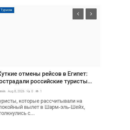
Туризм
уткие отмены рейсов в Египет:
острадали российские туристы...
min
Aug 8, 2026
0
1
уристы, которые рассчитывали на
покойный вылет в Шарм‑эль‑Шейх,
толкнулись с...
Россия