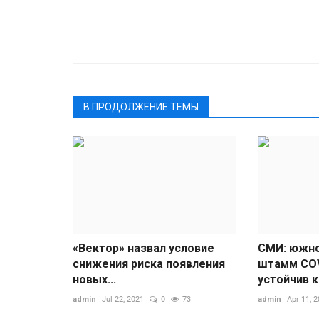
В ПРОДОЛЖЕНИЕ ТЕМЫ
«Вектор» назвал условие
СМИ: южн
снижения риска появления
штамм COV
новых...
устойчив к
admin
Jul 22, 2021
0
73
admin
Apr 11, 