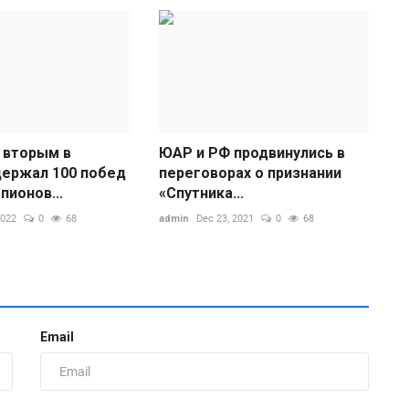
 вторым в
ЮАР и РФ продвинулись в
держал 100 побед
переговорах о признании
З
пионов...
«‌‎Спутника...
Р
2022
0
68
admin
Dec 23, 2021
0
68
ad
Р
к
к
Email