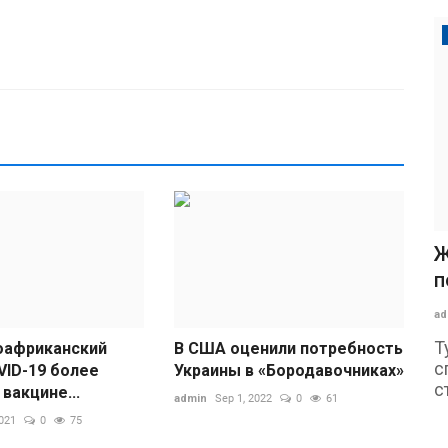
Ж
п
ad
Т
оафриканский
В США оценили потребность
с
ID-19 более
Украины в «Бородавочниках»
с
 вакцине...
admin
Sep 1, 2022
0
61
2021
0
75