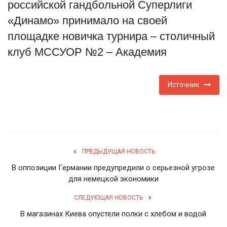
российской гандбольной Суперлиги
Туризм
«Динамо» принимало на своей
площадке новичка турнира – столичный
Недвижимость
клуб МССУОР №2 – Академия
Авто
Источник
Здоровье
Образование
Шоу-бизнес
ПРЕДЫДУЩАЯ НОВОСТЬ
В оппозиции Германии предупредили о серьезной угрозе
В мире
для немецкой экономики
СЛЕДУЮЩАЯ НОВОСТЬ
Россия
В магазинах Киева опустели полки с хлебом и водой
Язык