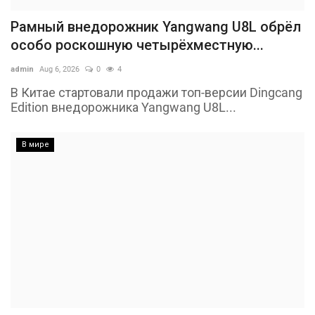
Рамный внедорожник Yangwang U8L обрёл
особо роскошную четырёхместную...
admin
Aug 6, 2026
0
4
В Китае стартовали продажи топ-версии Dingcang
Edition внедорожника Yangwang U8L...
В мире