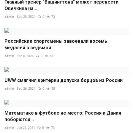
Главный тренер "Вашингтона" может перевести
Овечкина на...
admin
Sep 20, 2024
0
73
Российские спортсмены завоевали восемь
медалей в седьмой...
admin
Sep 5, 2024
0
86
UWW смягчил критерии допуска борцов из России
admin
Sep 26, 2024
0
58
Математике в футболе не место: Россия и Дания
поборются...
admin
Jun 21, 2021
0
70