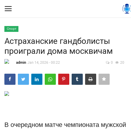
Спорт
Вход
Регистрация
Астраханские гандболисты
проиграли дома москвичам
Контакты
admin
Jan 14, 2026 - 00:22
0
20
Правила размещения
Политика
Экономика
Технологии
В очередном матче чемпионата мужской
Спорт