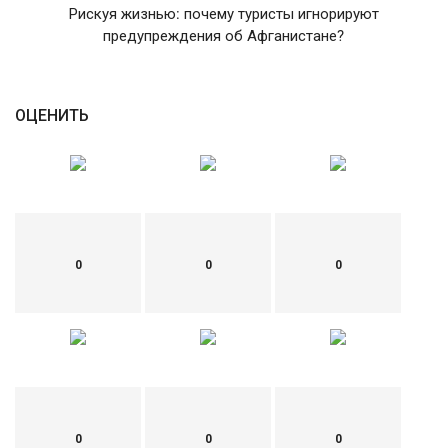
Рискуя жизнью: почему туристы игнорируют
English
Русский
предупреждения об Афганистане?
ОЦЕНИТЬ
0
0
0
0
0
0