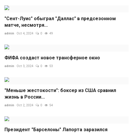
"Сент-Луис" обыграл "Даллас" в предсезонном
матче, несмотря...
admin
Oct 4, 2024
0
49
ФИФА создаст новое трансферное окно
admin
Oct 3, 2024
0
53
"Меньше жестокости": боксер из США сравнил
жизнь в России...
admin
Oct 2, 2024
0
54
Президент "Барселоны" Лапорта заразился