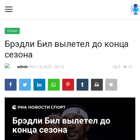
Спорт
Вход
Регистрация
Брэдли Бил вылетел до конца
сезона
Контакты
admin
Nov 13, 2025 - 04:12
0
41
Правила размещения
Политика
Экономика
Технологии
Спорт