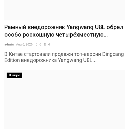
Рамный внедорожник Yangwang U8L обрёл
особо роскошную четырёхместную...
admin
Aug 6, 2026
0
4
В Китае стартовали продажи топ-версии Dingcang
Edition внедорожника Yangwang U8L...
В мире