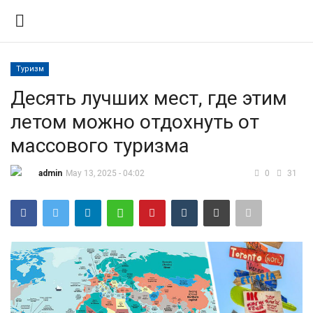
Туризм
Вход
Регистрация
Десять лучших мест, где этим
летом можно отдохнуть от
Контакты
массового туризма
Правила размещения
admin
May 13, 2025 - 04:02
0
31
Политика
Экономика
Технологии
Спорт