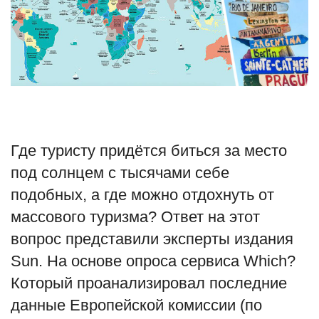
Туризм
Недвижимость
Авто
Здоровье
Где туристу придётся биться за место
под солнцем с тысячами себе
Образование
подобных, а где можно отдохнуть от
Шоу-бизнес
массового туризма? Ответ на этот
вопрос представили эксперты издания
В мире
Sun. На основе опроса сервиса Which?
Россия
Который проанализировал последние
данные Европейской комиссии (по
Язык