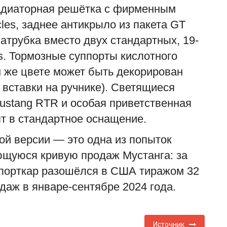
радиаторная решётка с фирменным
es, заднее антикрыло из пакета GT
атрубка вместо двух стандартных, 19-
s. Тормозные суппорты кислотного
м же цвете может быть декорирован
 вставки на ручнике). Светящиеся
М
п
ustang RTR и особая приветственная
т в стандартное оснащение.
ad
П
ой версии — это одна из попыток
о
ющуюся кривую продаж Мустанга: за
"
 спорткар разошёлся в США тиражом 32
одаж в январе-сентябре 2024 года.
Источник