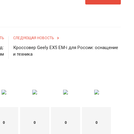
ТЬ
СЛЕДУЮЩАЯ НОВОСТЬ
В
и
д:
Кроссовер Geely EX5 EM-i для России: оснащение
ям
и техника
ad
В
S
в
0
0
0
0