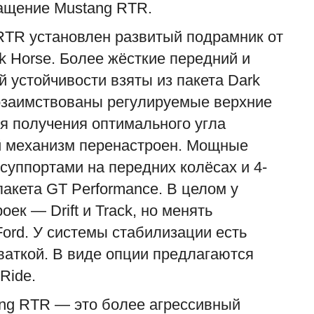
нащение Mustang RTR.
 RTR установлен развитый подрамник от
 Horse. Более жёсткие передний и
 устойчивости взяты из пакета Dark
позаимствованы регулируемые верхние
я получения оптимального угла
й механизм перенастроен. Мощные
С
суппортами на передних колёсах и 4-
н
акета GT Performance. В целом у
ad
ек — Drift и Track, но менять
С
з
Ford. У системы стабилизации есть
р
ваткой. В виде опции предлагаются
Ride.
ng RTR — это более агрессивный