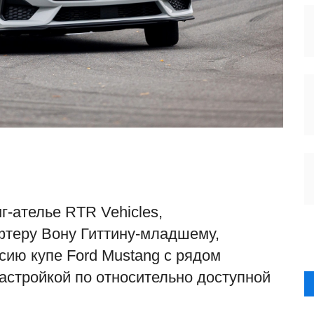
г-ателье RTR Vehicles,
теру Вону Гиттину-младшему,
ию купе Ford Mustang с рядом
астройкой по относительно доступной