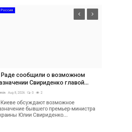
Россия
 Раде сообщили о возможном
азначении Свириденко главой...
min
Aug 8, 2026
0
2
 Киеве обсуждают возможное
азначение бывшего премьер-министра
краины Юлии Свириденко...
Авто