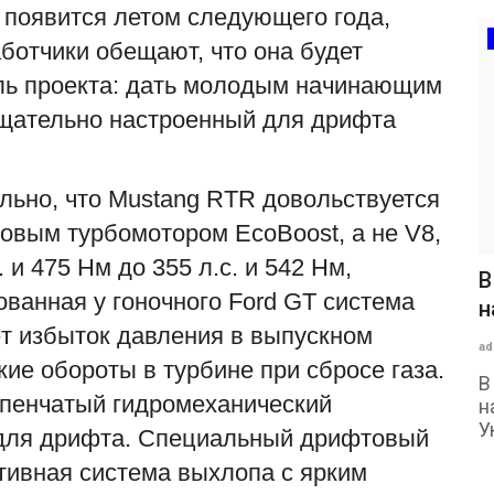
 появится летом следующего года,
аботчики обещают, что она будет
ль проекта: дать молодым начинающим
тщательно настроенный для дрифта
льно, что Mustang RTR довольствуется
овым турбомотором EcoBoost, а не V8,
. и 475 Нм до 355 л.с. и 542 Нм,
В
ванная у гоночного Ford GT система
н
ёт избыток давления в выпускном
ad
ие обороты в турбине при сбросе газа.
В
упенчатый гидромеханический
н
У
 для дрифта. Специальный дрифтовый
тивная система выхлопа с ярким