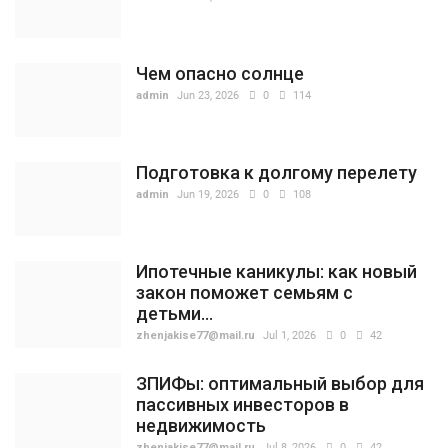
Чем опасно солнце
admin
Jun 23, 2026
0
114
Подготовка к долгому перелету
admin
Jun 19, 2026
0
108
Ипотечные каникулы: как новый
закон поможет семьям с
детьми...
zhenjakise77@mail.ru
Jul 1, 2026
0
42
ЗПИФы: оптимальный выбор для
пассивных инвесторов в
недвижимость
zhenjakise77@mail.ru
Jul 8, 2026
0
42