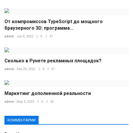
От компромиссов TypeScript до мощного
браузерного 3D: программа...
admin
Jun 6, 2022
0
37
Сколько в Рунете рекламных площадок?
admin
Sep 29, 2022
0
61
Маркетинг дополненной реальности
admin
May 5, 2023
0
52
КОММЕНТАРИИ