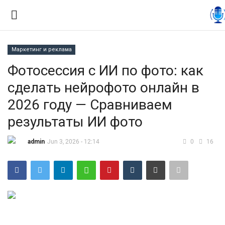
Маркетинг и реклама
Вход
Регистрация
Фотосессия с ИИ по фото: как
сделать нейрофото онлайн в
Контакты
2026 году — Сравниваем
Правила размещения
результаты ИИ фото
Политика
admin
Jun 3, 2026 - 12:14
0
16
Экономика
Технологии
Спорт