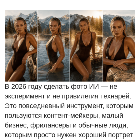
Туризм
Недвижимость
Авто
Здоровье
Образование
В 2026 году сделать фото ИИ — не
Шоу-бизнес
эксперимент и не привилегия технарей.
Это повседневный инструмент, которым
В мире
пользуются контент-мейкеры, малый
Россия
бизнес, фрилансеры и обычные люди,
которым просто нужен хороший портрет
Язык