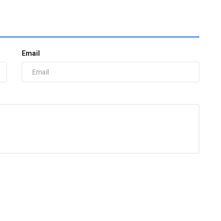
Email
М
п
ad
П
о
"