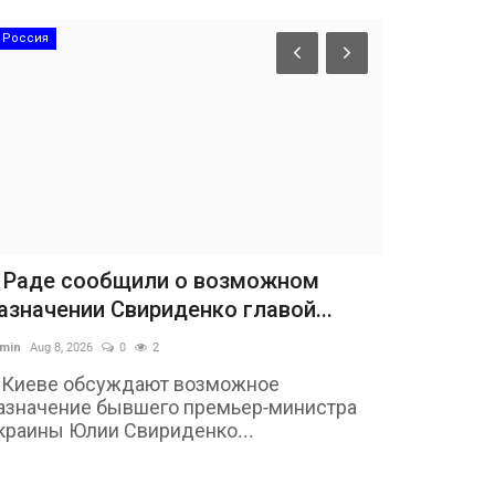
Россия
 Раде сообщили о возможном
азначении Свириденко главой...
min
Aug 8, 2026
0
2
 Киеве обсуждают возможное
азначение бывшего премьер-министра
краины Юлии Свириденко...
Авто