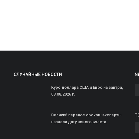
В
и
ad
В
СЛУЧАЙНЫЕ НОВОСТИ
N
S
в
Курс доллара США и Евро на завтра,
08.08.2026 г.
Великий перенос сроков: эксперты
П
назвали дату нового взлета...