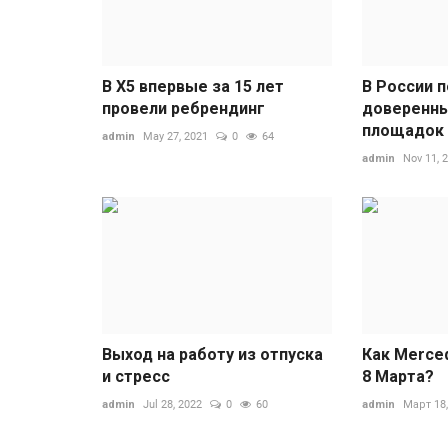
В X5 впервые за 15 лет
В России 
провели ребрендинг
доверенны
площадок
admin
May 27, 2021
0
64
admin
Nov 11, 
Выход на работу из отпуска
Как Merce
и стресс
8 Марта?
admin
Jul 28, 2022
0
60
admin
Март 18,