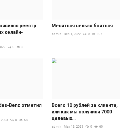
появился реестр
Меняться нельзя бояться
х онлайн-
admin
Dec 1, 2022
0
107
2022
0
61
С
н
ad
С
з
р
des-Benz отметил
Всего 10 рублей за клиента,
или как мы получили 7000
целевых...
 2023
0
58
admin
May 18, 2023
0
60