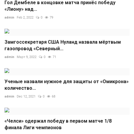
Гол Дембеле в концовке матча принёс победу
«Лиону» над...
admin
Feb 2, 2022
0
79
Замгоссекретаря США Нуланд назвала мёртвым
газопровод «Северный...
admin
Март 9, 2022
0
71
Ученые назвали нужное для защиты от «Омикрона»
количество...
admin
Dec 12, 2021
0
68
«Челси» одержал победу в первом матче 1/8
финала Лиги чемпионов