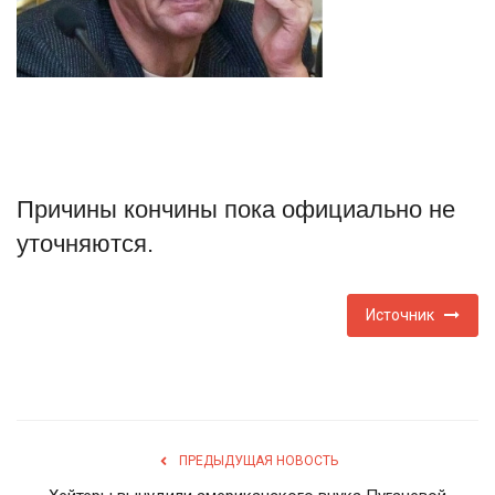
Туризм
Недвижимость
Авто
Причины кончины пока официально не
Здоровье
уточняются.
Образование
Источник
Шоу-бизнес
В мире
Россия
ПРЕДЫДУЩАЯ НОВОСТЬ
Язык