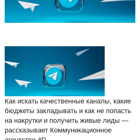
Туризм
Недвижимость
Авто
Здоровье
Образование
Шоу-бизнес
Как искать качественные каналы, какие
В мире
бюджеты закладывать и как не попасть
на накрутки и получить живые лиды —
Россия
рассказывает Коммуникационное
Язык
агентство 4D.