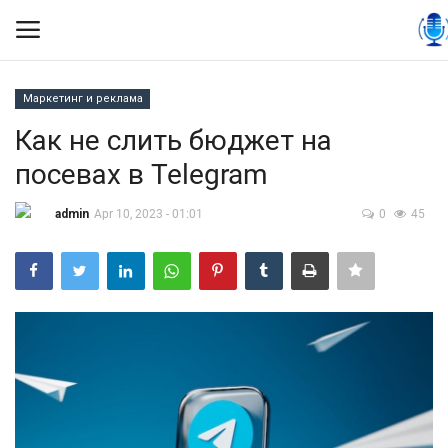
Маркетинг и реклама
Вход
Регистрация
Как не слить бюджет на
посевах в Telegram
Контакты
admin
Apr 10, 2023 - 01:01
0
45
Правила размещения
Политика
Экономика
Технологии
Спорт