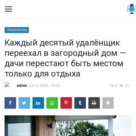
Технологии
Вход
Регистрация
Каждый десятый удалёнщик
переехал в загородный дом —
Контакты
дачи перестают быть местом
Правила размещения
только для отдыха
Политика
admin
Jun 3, 2026 - 16:00
0
15
Экономика
Технологии
Спорт