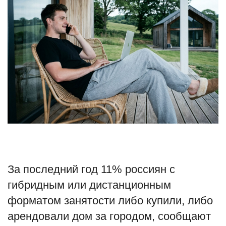
Туризм
Недвижимость
Авто
Здоровье
Образование
Шоу-бизнес
За последний год 11% россиян с
В мире
гибридным или дистанционным
Россия
форматом занятости либо купили, либо
арендовали дом за городом, сообщают
Язык