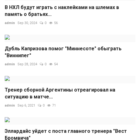
В НХЛ будут играть с наклейками на шлемах в
память о братьях...
admin
Sep 30, 2024
0
56
Дубль Капризова помог "Миннесоте" обыграть
"Виннипег"
admin
Sep 28, 2024
0
54
Тренер сборной Аргентины отреагировал на
ситуацию в матче...
admin
Sep 6, 2021
0
71
Эллардайс уйдет с поста главного тренера "Вест
Бромвича"