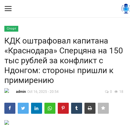
Спорт
Вход
Регистрация
КДК оштрафовал капитана
«Краснодара» Сперцяна на 150
Контакты
тыс рублей за конфликт с
Правила размещения
Ндонгом: стороны пришли к
примирению
Политика
admin
Oct 16, 2025 - 20:54
0
18
Экономика
Технологии
Спорт