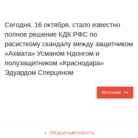
Туризм
Сегодня, 16 октября, стало известно
Недвижимость
полное решение КДК РФС по
Авто
расисткому скандалу между защитником
«Ахмата» Усманом Ндонгом и
Здоровье
полузащитником «Краснодара»
Эдуардом Сперцяном
Образование
Шоу-бизнес
Источник
В мире
Россия
ПРЕДЫДУЩАЯ НОВОСТЬ
Язык