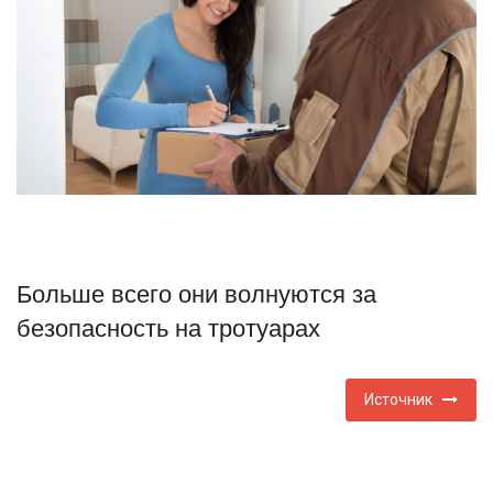
Туризм
Недвижимость
Авто
Здоровье
Образование
Больше всего они волнуются за
Шоу-бизнес
безопасность на тротуарах
В мире
Источник
Россия
Язык