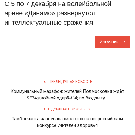
С 5 по 7 декабря на волейбольной
Туризм
арене «Динамо» развернутся
интеллектуальные сражения
Недвижимость
Авто
Источник
Здоровье
Образование
ПРЕДЫДУЩАЯ НОВОСТЬ
Шоу-бизнес
Коммунальный марафон: жителей Подмосковья ждёт
&#34;двойной удар&#34; по бюджету...
В мире
СЛЕДУЮЩАЯ НОВОСТЬ
Россия
Тамбовчанка завоевала «золото» на всероссийском
конкурсе учителей здоровья
Язык