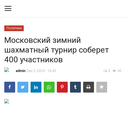
Политика
Вход
Регистрация
Московский зимний
шахматный турнир соберет
Контакты
400 участников
Правила размещения
admin
Dec 2, 2025 - 16:42
0
30
Политика
Экономика
Технологии
Спорт