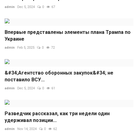
admin
Dec 5, 2024
0
67
Впервые представлены элементы плана Трампа по
Украине
admin
Feb 5, 2025
0
72
&#34;Агентство оборонных закупок&#34; не
поставило ВСУ...
admin
Dec 5, 2024
0
61
Разведчик рассказал, как три недели один
удерживал позиции...
admin
Nov 14, 2024
0
62