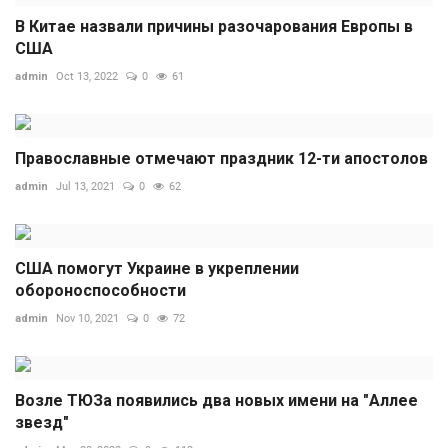
В Китае назвали причины разочарования Европы в
США
admin
Oct 13, 2022
0
61
Православные отмечают праздник 12-ти апостолов
admin
Jul 13, 2021
0
62
США помогут Украине в укреплении
обороноспособности
admin
Nov 10, 2021
0
72
Возле ТЮЗа появились два новых имени на "Аллее
звезд"