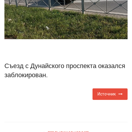
Туризм
Недвижимость
Авто
Здоровье
Съезд с Дунайского проспекта оказался
Образование
заблокирован.
Шоу-бизнес
Источник
В мире
Россия
Язык