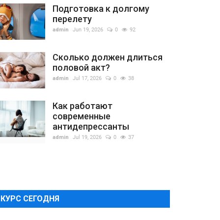
Подготовка к долгому
перелету
admin
Jun 19, 2026
0
92
Сколько должен длиться
половой акт?
admin
Jul 17, 2026
0
38
Как работают
современные
антидепрессанты
admin
Jul 19, 2026
0
37
КУРС СЕГОДНЯ