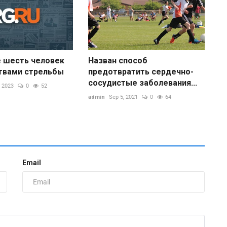
е шесть человек
Назван способ
твами стрельбы
предотвратить сердечно-
сосудистые заболевания...
 2023
0
52
admin
Sep 5, 2021
0
64
Email