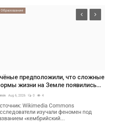
Образование
Политика
чёные предположили, что сложные
Эксперт: 
ормы жизни на Земле появились...
эшелонир
нанесения.
min
Aug 6, 2026
0
4
admin
Aug 7, 2026
сточник: Wikimedia Commons
сследователи изучали феномен под
Эксперт по 
азванием «кембрийский...
заявил, что
создает...