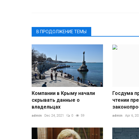
Экономика
В ПРОДОЛЖЕНИЕ ТЕМЫ
Брянске
Компаниям влетит в копеечк
х тысячах...
принудительный переход на
Компании в Крыму начали
Госдума п
российские...
скрывать данные о
чтении пр
admin
Aug 7, 2026
0
2
владельцах
законопрое
томобильными
ными материалами
Переход на российские сертифик
admin
Dec 24, 2021
0
59
admin
Apr 6, 20
безопасности может стать для
отечественного бизнеса...