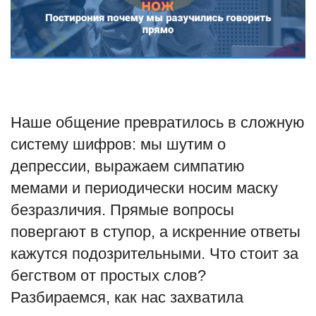
Туризм
Недвижимость
Авто
Наше общение превратилось в сложную
Здоровье
систему шифров: мы шутим о
депрессии, выражаем симпатию
Образование
мемами и периодически носим маску
Шоу-бизнес
безразличия. Прямые вопросы
повергают в ступор, а искренние ответы
В мире
кажутся подозрительными. Что стоит за
бегством от простых слов?
Россия
Разбираемся, как нас захватила
Язык