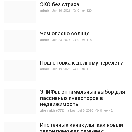
ЭКО без страха
admin
Jun 16, 2026
0
120
Чем опасно солнце
admin
Jun 23, 2026
0
115
Подготовка к долгому перелету
admin
Jun 19, 2026
0
111
ЗПИФы: оптимальный выбор для
пассивных инвесторов в
недвижимость
zhenjakise77@mail.ru
Jul 8, 2026
0
42
Ипотечные каникулы: как новый
закон поможет семьям с