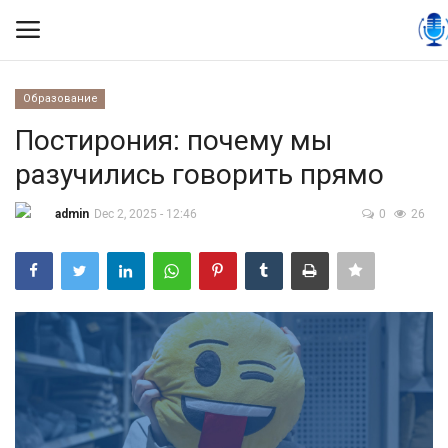
Образование
Вход
Регистрация
Постирония: почему мы
разучились говорить прямо
Контакты
admin
Dec 2, 2025 - 12:46
0
26
Правила размещения
Политика
Экономика
Технологии
Спорт