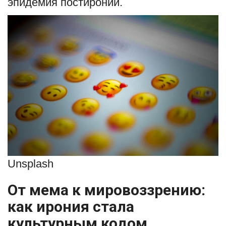
эпидемия постиронии.
English
Русский
Unsplash
От мема к мировоззрению:
как ирония стала
культурным кодом