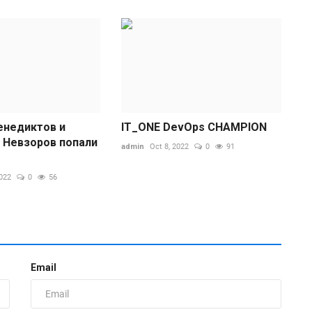
енедиктов и
IT_ONE DevOps CHAMPION
 Невзоров попали
admin
Oct 8, 2022
0
91
«
2022
0
56
М
ad
Э
е
п
Email