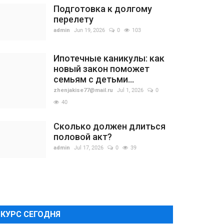
Подготовка к долгому
перелету
admin
Jun 19, 2026
0
103
Ипотечные каникулы: как
новый закон поможет
семьям с детьми...
zhenjakise77@mail.ru
Jul 1, 2026
0
40
Сколько должен длиться
половой акт?
admin
Jul 17, 2026
0
39
КУРС СЕГОДНЯ