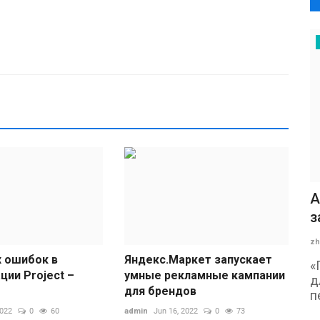
А
з
zh
х ошибок в
Яндекс.Маркет запускает
«
ции Project –
умные рекламные кампании
д
для брендов
п
2022
0
60
admin
Jun 16, 2022
0
73