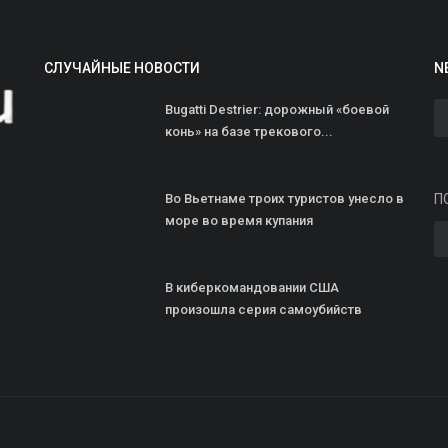
СЛУЧАЙНЫЕ НОВОСТИ
N
Bugatti Destrier: дорожный «боевой
конь» на базе трекового...
M
с
Во Вьетнаме троих туристов унесло в
П
к
море во время купания
ad
Л
В киберкомандовании США
и
произошла серия самоубийств