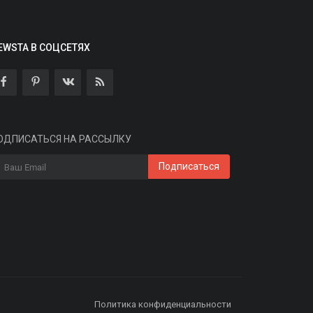
EWSTA В СОЦСЕТЯХ
ax откроет доступ к API для
оздания альтернативных
ОДПИСАТЬСЯ НА РАССЫЛКУ
лиентов...
Подписаться
min
Aug 7, 2026
0
4
етом 2026 года приложения Max пропали
з App Store и Google Play.
Спорт
Политика конфиденциальности