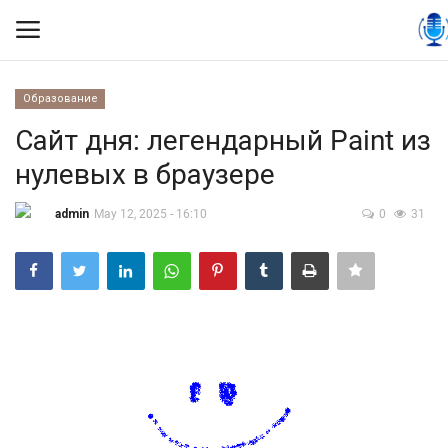
Образование
Вход
Регистрация
Сайт дня: легендарный Paint из
нулевых в браузере
Контакты
admin
May 12, 2025 - 16:10
0
31
Правила размещения
Политика
Экономика
Технологии
Спорт