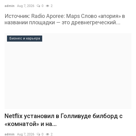
admin
Aug 7, 2026
0
2
Источник: Radio Aporee: Maps Слово «апория» в
названии площадки — это древнегреческий...
Бизнес и карьера
Netflix установил в Голливуде билборд с
«комнатой» и на...
admin
Aug 7, 2026
0
2