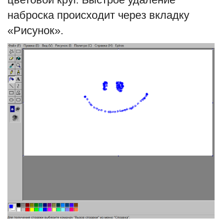
наброска происходит через вкладку
English
Русский
«Рисунок».