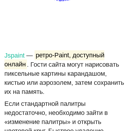
Туризм
Недвижимость
Авто
Jspaint
—
ретро-Paint, доступный
Здоровье
онлайн
. Гости сайта могут нарисовать
Образование
пиксельные картины карандашом,
кистью или аэрозолем, затем сохранить
Шоу-бизнес
их на память.
В мире
Если стандартной палитры
недостаточно, необходимо зайти в
Россия
«изменение палитры» и открыть
Язык
цветовой круг. Быстрое удаление