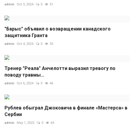
admin
Oct 5, 2024
0
51
"Барыс" объявил о возвращении канадского
защитника Гранта
admin
Oct 4, 2024
0
55
Тренер "Реала" Анчелотти выразил тревогу по
поводу травмы...
admin
Oct 6, 2024
0
46
Рублев обыграл Джоковича в финале «Мастерса» в
Сербии
admin
May 1, 2022
0
64