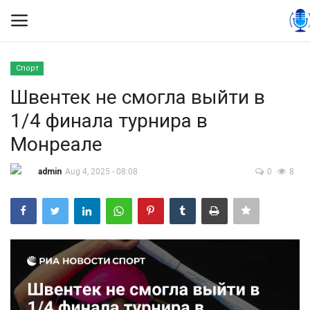
Спорт
Вход
Регистрация
Швентек не смогла выйти в
1/4 финала турнира в
Контакты
Монреале
Правила размещения
admin
Aug 4, 2025 - 08:08
0
8
Политика
Экономика
Технологии
Спорт