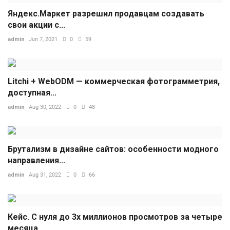
Яндекс.Маркет разрешил продавцам создавать
свои акции с...
admin
Jun 7, 2021
0
59
Litchi + WebODM — коммерческая фотограмметрия,
доступная...
admin
Aug 30, 2022
0
48
Брутализм в дизайне сайтов: особенности модного
направления...
admin
Aug 31, 2022
0
66
Кейс. С нуля до 3х миллионов просмотров за четыре
месяца