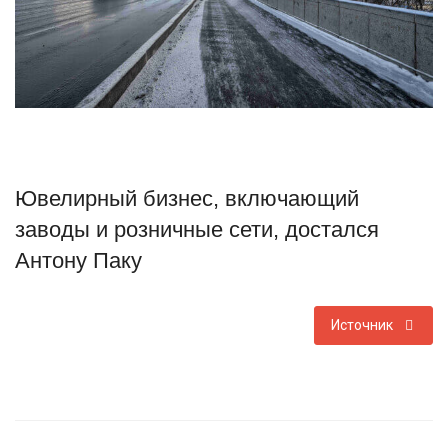
Туризм
Недвижимость
Авто
Здоровье
Ювелирный бизнес, включающий
заводы и розничные сети, достался
Образование
Антону Паку
Шоу-бизнес
Источник
В мире
Россия
Язык