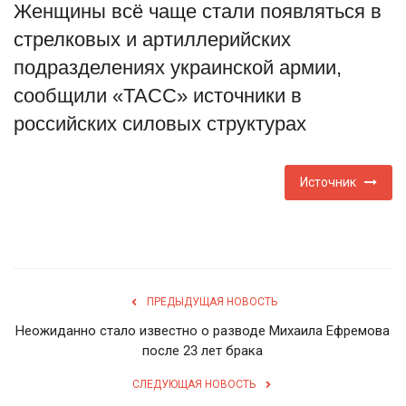
Женщины всё чаще стали появляться в
Туризм
стрелковых и артиллерийских
подразделениях украинской армии,
Недвижимость
сообщили «ТАСС» источники в
российских силовых структурах
Авто
Здоровье
Источник
Образование
Шоу-бизнес
ПРЕДЫДУЩАЯ НОВОСТЬ
В мире
Неожиданно стало известно о разводе Михаила Ефремова
после 23 лет брака
Россия
СЛЕДУЮЩАЯ НОВОСТЬ
Язык