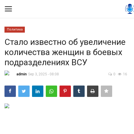
Политика
Вход
Регистрация
Стало известно об увеличение
количества женщин в боевых
Контакты
подразделениях ВСУ
Правила размещения
admin
Sep 3, 2025 - 08:08
0
16
Политика
Экономика
Технологии
Спорт