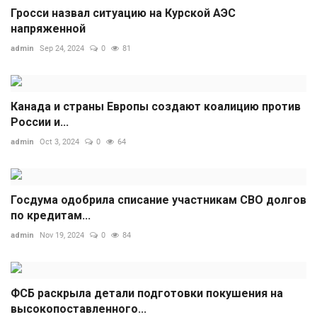
Гросси назвал ситуацию на Курской АЭС
напряженной
admin
Sep 24, 2024
0
81
Канада и страны Европы создают коалицию против
России и...
admin
Oct 3, 2024
0
64
Госдума одобрила списание участникам СВО долгов
по кредитам...
admin
Nov 19, 2024
0
84
ФСБ раскрыла детали подготовки покушения на
высокопоставленного...