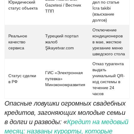
Юридический
дел по статье
Gazetesi / Вестник
статус объекта
İcra takibi
ТПП
(взыскание
долгов)
Отключение
Реальное
Турецкий портал
кондиционеров
качество
жалоб
в мае, жесткое
сервиса
Şikayetvar.com
урезание меню
шведского стола
Отказ турагента
выдать
ГИС «Электронная
Статус сделки
уникальный QR-
путевка»
в РФ
код системы в
Минэкономразвития
течение 24
часов
Опасные ловушки огромных свадебных
кредитов, загоняющих молодые семьи
в долги и разводы: «
Кредит на медовый
месяц: названы курорты, которые