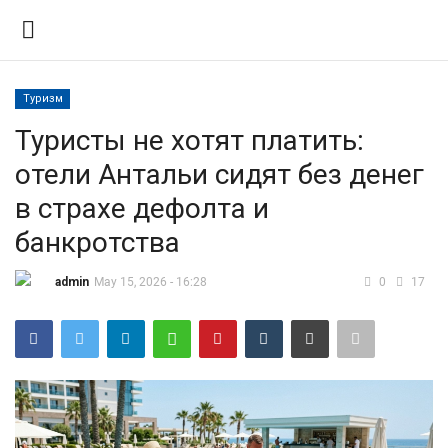
Туризм
Вход
Регистрация
Туристы не хотят платить:
отели Антальи сидят без денег
Контакты
в страхе дефолта и
Правила размещения
банкротства
Политика
admin
May 15, 2026 - 16:28
0
17
Экономика
Технологии
Спорт