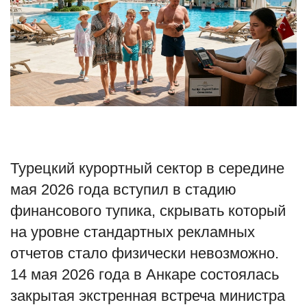
Туризм
Недвижимость
Авто
Здоровье
Образование
Турецкий курортный сектор в середине
мая 2026 года вступил в стадию
Шоу-бизнес
финансового тупика, скрывать который
на уровне стандартных рекламных
В мире
отчетов стало физически невозможно.
Россия
14 мая 2026 года в Анкаре состоялась
закрытая экстренная встреча министра
Язык