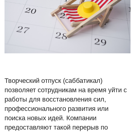
Туризм
Недвижимость
Авто
Здоровье
Образование
Творческий отпуск (саббатикал)
Шоу-бизнес
позволяет сотрудникам на время уйти с
работы для восстановления сил,
В мире
профессионального развития или
поиска новых идей. Компании
Россия
предоставляют такой перерыв по
Язык