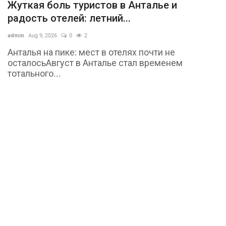
Жуткая боль туристов в Анталье и
радость отелей: летний...
admin
Aug 9, 2026
0
2
Анталья на пике: мест в отелях почти не
осталосьАвгуст в Анталье стал временем
тотального...