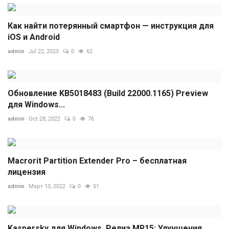
Как найти потерянный смартфон — инструкция для
iOS и Android
admin
Jul 22, 2023
0
62
Обновление KB5018483 (Build 22000.1165) Preview
для Windows...
admin
Oct 28, 2022
0
76
Macrorit Partition Extender Pro – бесплатная
лицензия
admin
Март 10, 2022
0
51
Kaspersky для Windows. Релиз MR15: Улучшения