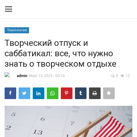
Технологии
Вход
Регистрация
Творческий отпуск и
саббатикал: все, что нужно
Контакты
знать о творческом отдыхе
Правила размещения
admin
Март 13, 2025 - 00:10
0
12
Политика
Экономика
Технологии
Спорт