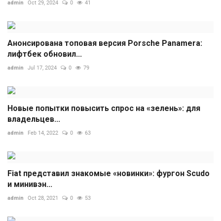
admin
Oct 29, 2024
0
41
Анонсирована топовая версия Porsche Panamera:
лифтбек обновил...
admin
Jul 17, 2024
0
79
Новые попытки повысить спрос на «зелень»: для
владельцев...
admin
Feb 14, 2022
0
63
Fiat представил знакомые «новинки»: фургон Scudo
и минивэн...
admin
Oct 28, 2021
0
53