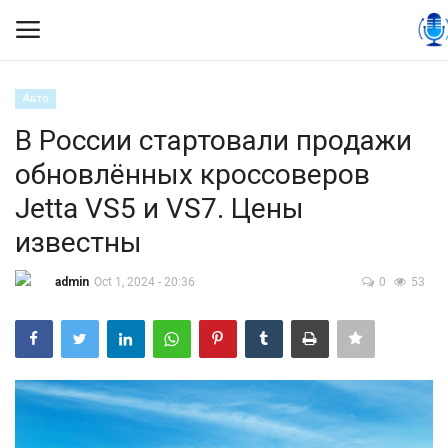
Авто
Вход
Регистрация
В России стартовали продажи
обновлённых кроссоверов
Контакты
Jetta VS5 и VS7. Цены
Правила размещения
известны
Политика
admin
Oct 1, 2024 - 20:36
0
53
Экономика
Технологии
Спорт