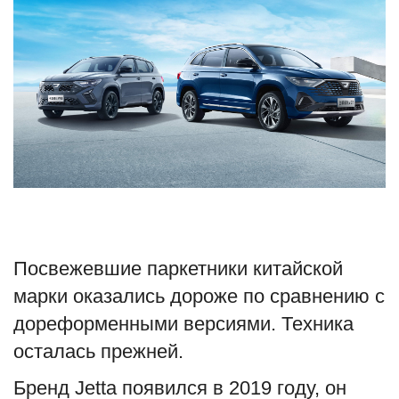
Туризм
Недвижимость
Авто
Здоровье
Образование
Шоу-бизнес
Посвежевшие паркетники китайской
марки оказались дороже по сравнению с
В мире
дореформенными версиями. Техника
осталась прежней.
Россия
Бренд Jetta появился в 2019 году, он
Язык