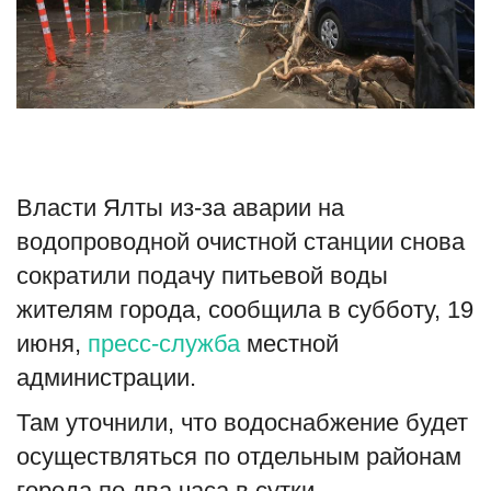
Туризм
Недвижимость
Авто
Власти Ялты из-за аварии на
Здоровье
водопроводной очистной станции снова
Образование
сократили подачу питьевой воды
жителям города, сообщила в субботу, 19
Шоу-бизнес
июня,
пресс-служба
местной
администрации.
В мире
Там уточнили, что водоснабжение будет
Россия
осуществляться по отдельным районам
Язык
города по два часа в сутки.