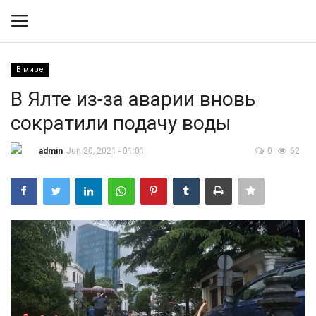
В мире
Вход
Регистрация
В Ялте из-за аварии вновь
сократили подачу воды
Контакты
admin
Jun 20, 2021 - 01:01
0
62
Правила размещения
Политика
Экономика
Технологии
Спорт