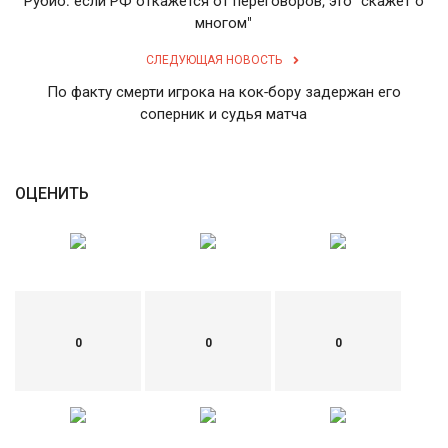
Рубио: если РФ откажется от переговоров, это "скажет о
многом"
English
Русский
СЛЕДУЮЩАЯ НОВОСТЬ
По факту смерти игрока на кок-бору задержан его
соперник и судья матча
ОЦЕНИТЬ
0
0
0