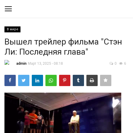
В мире
Вход
Регистрация
Вышел трейлер фильма "Стэн
Ли: Последняя глава"
Контакты
admin
Март 13, 2025 - 08:18
0
6
Правила размещения
Политика
Экономика
Технологии
Спорт